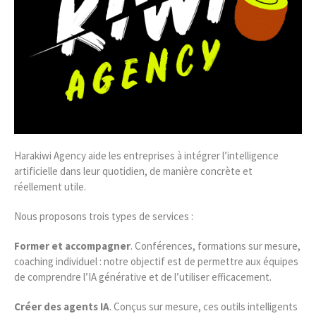
Harakiwi Agency aide les entreprises à intégrer l’intelligence
artificielle dans leur quotidien, de manière concrète et
réellement utile.
Nous proposons trois types de services :
Former et accompagner
. Conférences, formations sur mesure,
coaching individuel : notre objectif est de permettre aux équipes
de comprendre l’IA générative et de l’utiliser efficacement.
Créer des agents IA
. Conçus sur mesure, ces outils intelligents