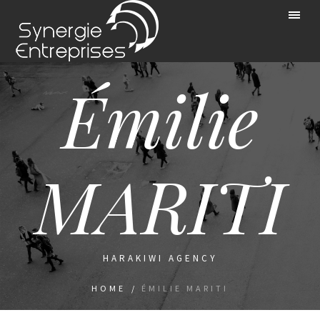
Émilie
MARITI
HARAKIWI AGENCY
HOME
/
ÉMILIE MARITI