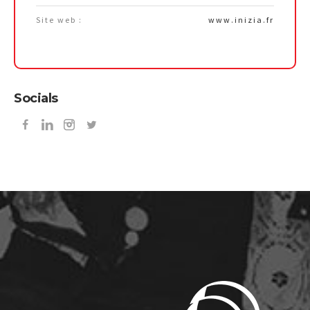
Site web :
www.inizia.fr
Socials