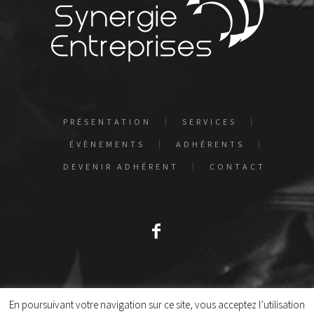
PRÉSENTATION
SERVICES
ÉVÈNEMENTS
ADHÉRENTS
DEVENIR ADHÉRENT
CONTACT
Politique de confidentialité
/ Synergie Entreprises © 2019
En poursuivant votre navigation sur ce site, vous acceptez l’utilisation